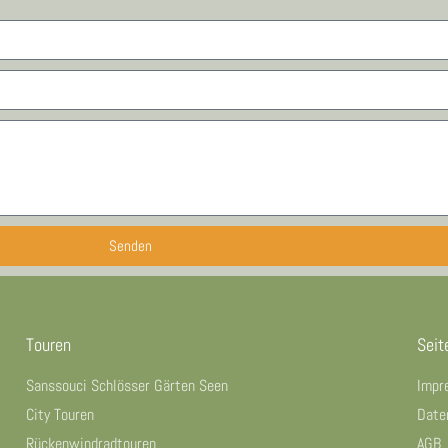
Senden
Touren
Seit
Sanssouci Schlösser Gärten Seen
Impr
City Touren
Date
Rückenwindradtouren
AGB