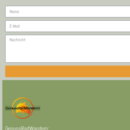
GenussRadWandern: