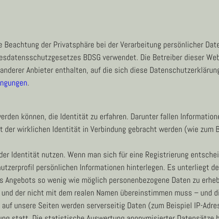
 Beachtung der Privatsphäre bei der Verarbeitung persönlicher Date
datensschutzgesetzes BDSG verwendet. Die Betreiber dieser Websi
derer Anbieter enthalten, auf die sich diese Datenschutzerklärung
ingungen
.
den können, die Identität zu erfahren. Darunter fallen Information
it der wirklichen Identität in Verbindung gebracht werden (wie zum 
r Identität nutzen. Wenn man sich für eine Registrierung entscheid
utzerprofil persönlichen Informationen hinterlegen. Es unterliegt d
s Angebots so wenig wie möglich personenbezogene Daten zu erheben
 und der nicht mit dem realen Namen übereinstimmen muss – und di
f auf unsere Seiten werden serverseitig Daten (zum Beispiel IP-Adre
ng statt. Die statistische Auswertung anonymisierter Datensätze b